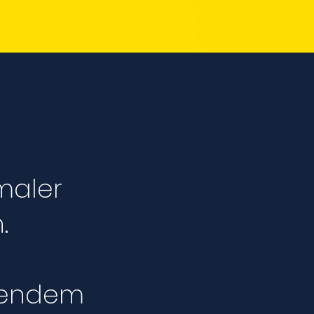
maler
.
nendem