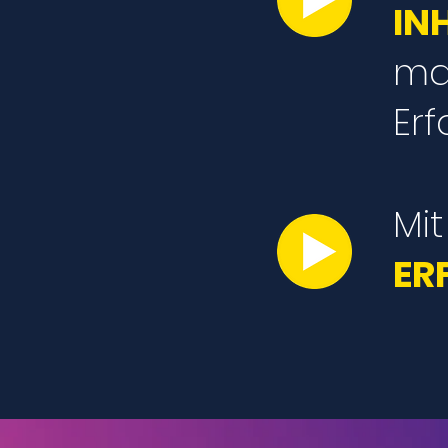
IN
ma
Erf
Mit
ER