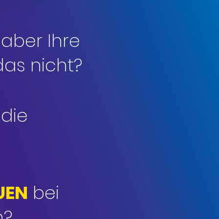
 aber Ihre
as nicht?
 die
?
UEN
bei
n?