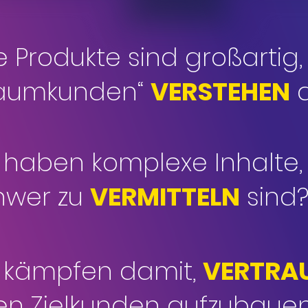
e Produkte sind großartig,
raumkunden“
VERSTEHEN
d
 haben komplexe Inhalte,
hwer zu
VERMITTELN
sind
e kämpfen damit,
VERTRA
ren Zielkunden aufzubaue