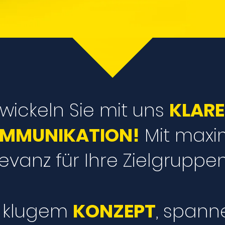
wickeln Sie mit uns
KLARE
MMUNIKATION!
Mit maxi
evanz für Ihre Zielgruppen
t klugem
KONZEPT
, span