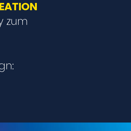
EATION
y zum
gn: