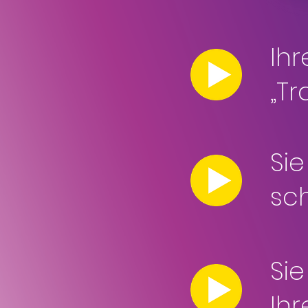
Ihr
„T
Sie
sc
Si
Ih