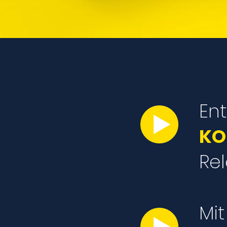
Ent
KO
Rel
Mi