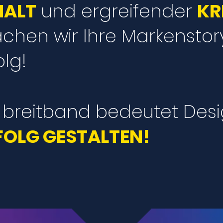
HALT
und ergreifender
KR
chen wir Ihre Markenstor
olg!
 breitband bedeutet Desi
FOLG GESTALTEN!